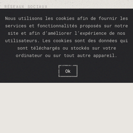
RÉSEAUX SOCIAUX
Nous utilisons les cookies afin de fournir les
services et fonctionnalités proposés sur notre
site et afin d’améliorer l’expérience de nos
TÉLÉPHONE :
utilisateurs. Les cookies sont des données qui
sont téléchargés ou stockés sur votre
ordinateur ou sur tout autre appareil.
06 46 00 87 13
Ok
Permanence téléphonique le Lundi et le
Vendredi de 8h30 à 12h30, en dehors de ces
horaires merci d'envoyer un sms à ce même
numéro, pour que nous puissions répondre
dans les plus brefs délais à votre
demande.
Crédits Photos/Vidéos