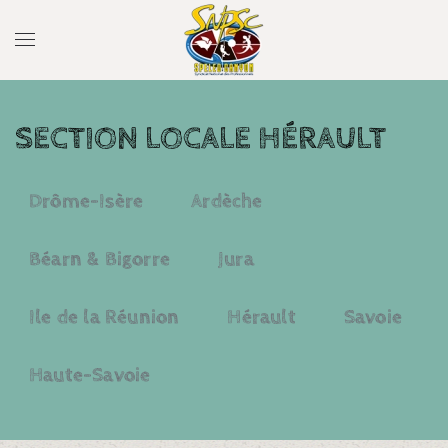
SECTION LOCALE HÉRAULT
Drôme-Isère
Ardèche
Béarn & Bigorre
Jura
Ile de la Réunion
Hérault
Savoie
Haute-Savoie