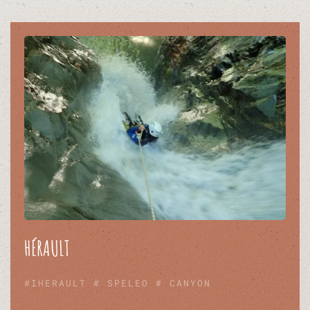
HÉRAULT
#IHERAULT # SPELEO # CANYON